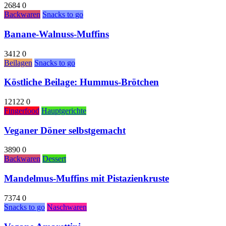
2684
0
Backwaren
Snacks to go
Banane-Walnuss-Muffins
3412
0
Beilagen
Snacks to go
Köstliche Beilage: Hummus-Brötchen
12122
0
Fingerfood
Hauptgerichte
Veganer Döner selbstgemacht
3890
0
Backwaren
Dessert
Mandelmus-Muffins mit Pistazienkruste
7374
0
Snacks to go
Naschwaren