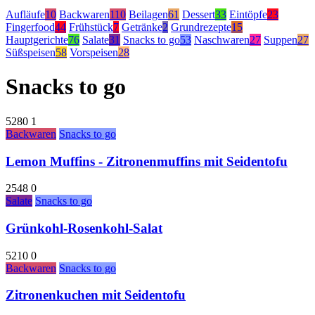
Aufläufe
10
Backwaren
110
Beilagen
61
Dessert
33
Eintöpfe
23
Fingerfood
44
Frühstück
7
Getränke
2
Grundrezepte
15
Hauptgerichte
76
Salate
31
Snacks to go
53
Naschwaren
27
Suppen
27
Süßspeisen
58
Vorspeisen
28
Snacks to go
5280
1
Backwaren
Snacks to go
Lemon Muffins - Zitronenmuffins mit Seidentofu
2548
0
Salate
Snacks to go
Grünkohl-Rosenkohl-Salat
5210
0
Backwaren
Snacks to go
Zitronenkuchen mit Seidentofu