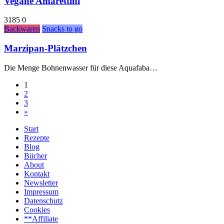
Vegane Amarettini
3185
0
Backwaren
Snacks to go
Marzipan-Plätzchen
Die Menge Bohnenwasser für diese Aquafaba…
1
2
3
»
Start
Rezepte
Blog
Bücher
About
Kontakt
Newsletter
Impressum
Datenschutz
Cookies
**Affiliate