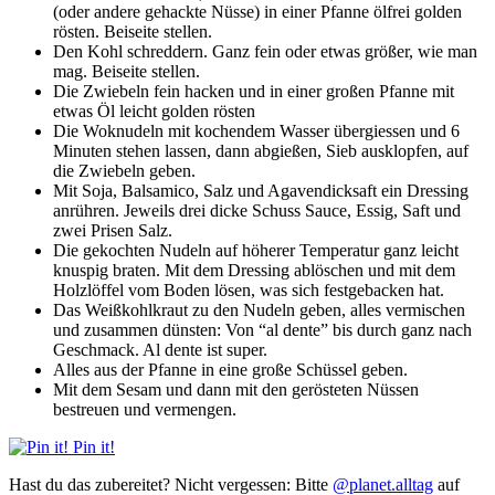
(oder andere gehackte Nüsse) in einer Pfanne ölfrei golden
rösten. Beiseite stellen.
Den Kohl schreddern. Ganz fein oder etwas größer, wie man
mag. Beiseite stellen.
Die Zwiebeln fein hacken und in einer großen Pfanne mit
etwas Öl leicht golden rösten
Die Woknudeln mit kochendem Wasser übergiessen und 6
Minuten stehen lassen, dann abgießen, Sieb ausklopfen, auf
die Zwiebeln geben.
Mit Soja, Balsamico, Salz und Agavendicksaft ein Dressing
anrühren. Jeweils drei dicke Schuss Sauce, Essig, Saft und
zwei Prisen Salz.
Die gekochten Nudeln auf höherer Temperatur ganz leicht
knuspig braten. Mit dem Dressing ablöschen und mit dem
Holzlöffel vom Boden lösen, was sich festgebacken hat.
Das Weißkohlkraut zu den Nudeln geben, alles vermischen
und zusammen dünsten: Von “al dente” bis durch ganz nach
Geschmack. Al dente ist super.
Alles aus der Pfanne in eine große Schüssel geben.
Mit dem Sesam und dann mit den gerösteten Nüssen
bestreuen und vermengen.
Pin it!
Hast du das zubereitet? Nicht vergessen: Bitte
@planet.alltag
auf