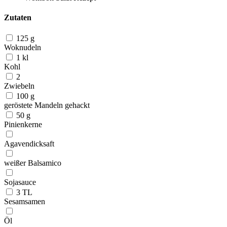
Zutaten
125 g
Woknudeln
1 kl
Kohl
2
Zwiebeln
100 g
geröstete Mandeln gehackt
50 g
Pinienkerne
Agavendicksaft
weißer Balsamico
Sojasauce
3 TL
Sesamsamen
Öl