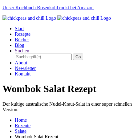
Unser Kochbuch Rosenkohl rockt bei Amazon
Start
Rezepte
Bücher
Blog
Suchen
Go
About
Newsletter
Kontakt
Wombok Salat Rezept
Der kultige australische Nudel-Kraut-Salat in einer super schnellen
Version.
Home
Rezepte
Salate
Wombok Salat Rezept