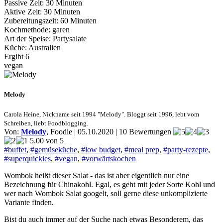
Passive Zeit: 30 Minuten
Aktive Zeit: 30 Minuten
Zubereitungszeit: 60 Minuten
Kochmethode: garen
Art der Speise: Partysalate
Küche: Australien
Ergibt 6
vegan
Melody
Carola Heine, Nickname seit 1994 "Melody". Bloggt seit 1996, lebt vom
Schreiben, liebt Foodblogging.
Von:
Melody
, Foodie | 05.10.2020 | 10 Bewertungen
5.00 von 5
#buffet
,
#gemüseküche
,
#low budget
,
#meal prep
,
#party-rezepte
,
#superquickies
,
#vegan
,
#vorwärtskochen
Wombok heißt dieser Salat - das ist aber eigentlich nur eine
Bezeichnung für Chinakohl. Egal, es geht mit jeder Sorte Kohl und
wer nach Wombok Salat googelt, soll gerne diese unkomplizierte
Variante finden.
Bist du auch immer auf der Suche nach etwas Besonderem, das