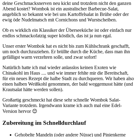
deine Geschmacksnerven neu kickt und trotzdem nicht den ganzen
Abend kostet? Wombok ist ein australischer Barbecue-Salat,
angeblich so bekannt wie bei uns Kartoffelsalat in Brühe oder der
ewig öde Nudelmatsch mit Cornichons und Wurstscheiben.
Ob es wirklich ein Klassiker der Überseeküche ist oder einfach nur
endlos schmackofatzig super köstlich, das ist ja nun egal.
Unser erster Wombok hat es nicht bis zum Kühlschrank geschafft,
um noch durchzuziehen. Er brüllte durch die Küche, dass man ihn
gefälligst warm verzehren solle, und zwar sofort!
Natürlich hatte ich mal wieder anlasslos keinen Exoten wie
Chinakohl im Haus .... und wie immer fehlte mir die Bereitschaft,
für ein neues Rezept die halbe Stadt zu durchqueren. Wir haben also
einen halben Weißkohl genommen, der bald weggemusst hätte (und
Krautsalat hätte werden sollen).
Großartig geschmeckt hat diese sehr schnelle Wombok Salat-
Variante trotzdem. Irgendwann krame ich auch mal eine Edel-
Version hervor 😊
Zubereitung im Schnelldurchlauf
Gehobelte Mandeln (oder andere Nüsse) und Pinienkerne