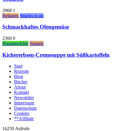
3968
1
Beilagen
Snacks to go
Schmackhaftes Ofengemüse
2360
0
Hauptgerichte
Suppen
Kichererbsen-Cremesuppe mit Süßkartoffeln
Start
Rezepte
Blog
Bücher
About
Kontakt
Newsletter
Impressum
Datenschutz
Cookies
**Affiliate
16259 Aufrufe