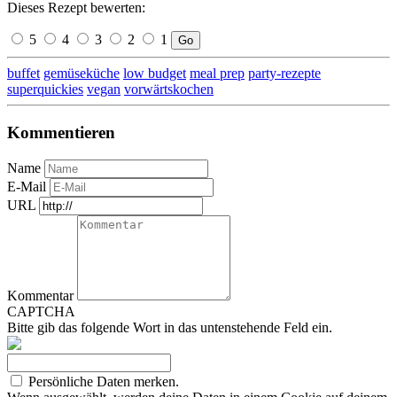
Dieses Rezept bewerten:
5
4
3
2
1
Go
buffet
gemüseküche
low budget
meal prep
party-rezepte
superquickies
vegan
vorwärtskochen
Kommentieren
Name
E-Mail
URL
Kommentar
CAPTCHA
Bitte gib das folgende Wort in das untenstehende Feld ein.
Persönliche Daten merken.