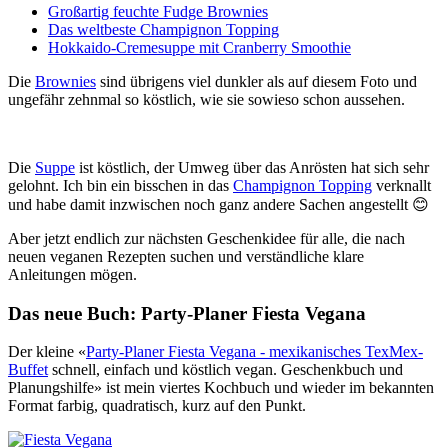
Großartig feuchte Fudge Brownies
Das weltbeste Champignon Topping
Hokkaido-Cremesuppe mit Cranberry Smoothie
Die
Brownies
sind übrigens viel dunkler als auf diesem Foto und
ungefähr zehnmal so köstlich, wie sie sowieso schon aussehen.
Die
Suppe
ist köstlich, der Umweg über das Anrösten hat sich sehr
gelohnt. Ich bin ein bisschen in das
Champignon Topping
verknallt
und habe damit inzwischen noch ganz andere Sachen angestellt 😊
Aber jetzt endlich zur nächsten Geschenkidee für alle, die nach
neuen veganen Rezepten suchen und verständliche klare
Anleitungen mögen.
Das neue Buch: Party-Planer Fiesta Vegana
Der kleine «
Party-Planer Fiesta Vegana - mexikanisches TexMex-
Buffet
schnell, einfach und köstlich vegan. Geschenkbuch und
Planungshilfe» ist mein viertes Kochbuch und wieder im bekannten
Format farbig, quadratisch, kurz auf den Punkt.