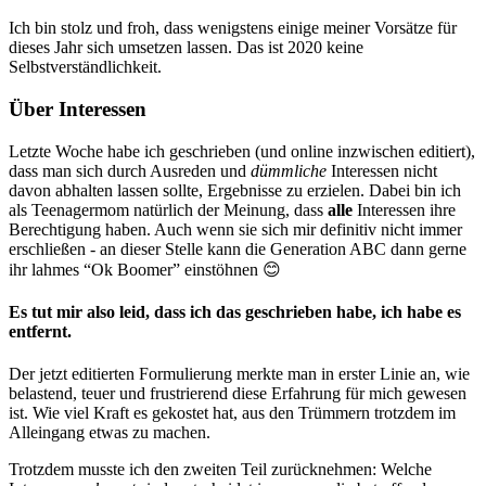
Ich bin stolz und froh, dass wenigstens einige meiner Vorsätze für
dieses Jahr sich umsetzen lassen. Das ist 2020 keine
Selbstverständlichkeit.
Über Interessen
Letzte Woche habe ich geschrieben (und online inzwischen editiert),
dass man sich durch Ausreden und
dümmliche
Interessen nicht
davon abhalten lassen sollte, Ergebnisse zu erzielen. Dabei bin ich
als Teenagermom natürlich der Meinung, dass
alle
Interessen ihre
Berechtigung haben. Auch wenn sie sich mir definitiv nicht immer
erschließen - an dieser Stelle kann die Generation ABC dann gerne
ihr lahmes “Ok Boomer” einstöhnen 😊
Es tut mir also leid, dass ich das geschrieben habe, ich habe es
entfernt.
Der jetzt editierten Formulierung merkte man in erster Linie an, wie
belastend, teuer und frustrierend diese Erfahrung für mich gewesen
ist. Wie viel Kraft es gekostet hat, aus den Trümmern trotzdem im
Alleingang etwas zu machen.
Trotzdem musste ich den zweiten Teil zurücknehmen: Welche