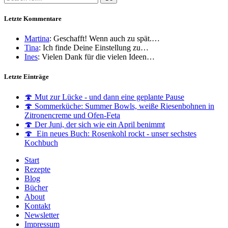
Letzte Kommentare
Martina
: Geschafft! Wenn auch zu spät.…
Tina
: Ich finde Deine Einstellung zu…
Ines
: Vielen Dank für die vielen Ideen…
Letzte Einträge
🍄 Mut zur Lücke - und dann eine geplante Pause
🍄 Sommerküche: Summer Bowls, weiße Riesenbohnen in
Zitronencreme und Ofen-Feta
🍄 Der Juni, der sich wie ein April benimmt
🍄 Ein neues Buch: Rosenkohl rockt - unser sechstes
Kochbuch
Start
Rezepte
Blog
Bücher
About
Kontakt
Newsletter
Impressum