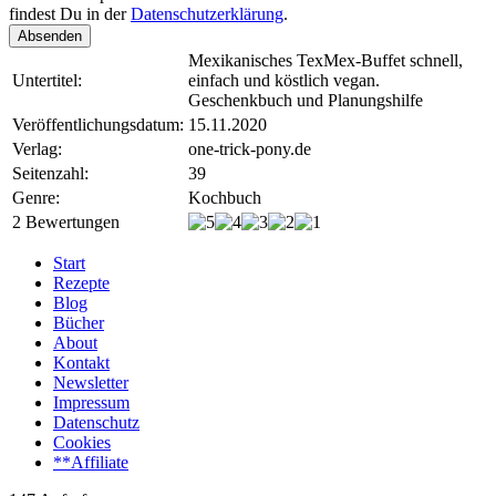
findest Du in der
Datenschutzerklärung
.
Absenden
Mexikanisches TexMex-Buffet schnell,
Untertitel:
einfach und köstlich vegan.
Geschenkbuch und Planungshilfe
Veröffentlichungsdatum:
15.11.2020
Verlag:
one-trick-pony.de
Seitenzahl:
39
Genre:
Kochbuch
2 Bewertungen
Start
Rezepte
Blog
Bücher
About
Kontakt
Newsletter
Impressum
Datenschutz
Cookies
**Affiliate